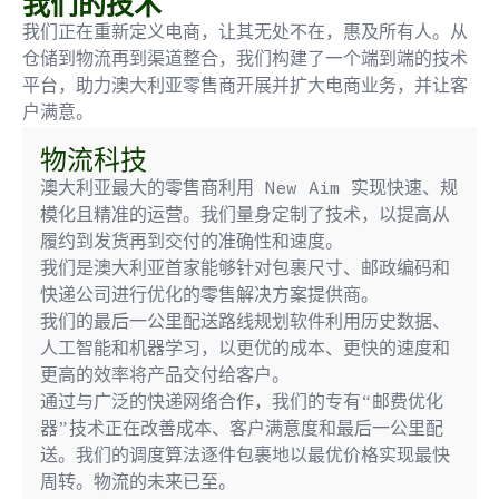
我们的技术
我们正在重新定义电商，让其无处不在，惠及所有人。从
仓储到物流再到渠道整合，我们构建了一个端到端的技术
平台，助力澳大利亚零售商开展并扩大电商业务，并让客
户满意。
物流科技
澳大利亚最大的零售商利用 New Aim 实现快速、规
模化且精准的运营。我们量身定制了技术，以提高从
履约到发货再到交付的准确性和速度。
我们是澳大利亚首家能够针对包裹尺寸、邮政编码和
快递公司进行优化的零售解决方案提供商。
我们的最后一公里配送路线规划软件利用历史数据、
人工智能和机器学习，以更优的成本、更快的速度和
更高的效率将产品交付给客户。
通过与广泛的快递网络合作，我们的专有“邮费优化
器”技术正在改善成本、客户满意度和最后一公里配
送。我们的调度算法逐件包裹地以最优价格实现最快
周转。物流的未来已至。