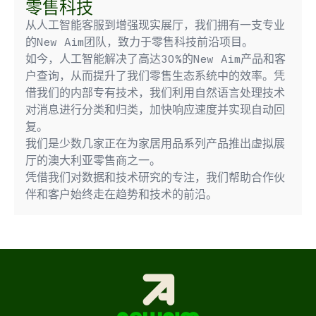
零售科技
从人工智能客服到增强现实展厅，我们拥有一支专业
的New Aim团队，致力于零售科技前沿项目。
如今，人工智能解决了高达30%的New Aim产品和客
户查询，从而提升了我们零售生态系统中的效率。凭
借我们的内部专有技术，我们利用自然语言处理技术
对消息进行分类和归类，加快响应速度并实现自动回
复。
我们是少数几家正在为家居用品系列产品推出虚拟展
厅的澳大利亚零售商之一。
凭借我们对数据和技术研究的专注，我们帮助合作伙
伴和客户始终走在趋势和技术的前沿。